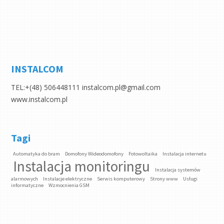
INSTALCOM
TEL:+(48) 506448111 instalcom.pl@gmail.com
www.instalcom.pl
Tagi
Automatyka do bram
Domofony Wideodomofony
Fotowoltaika
Instalacja internetu
Instalacja monitoringu
Instalacja systemów
alarmowych
Instalacje elektryczne
Serwis komputerowy
Strony www
Usługi
informatyczne
Wzmocnienia GSM