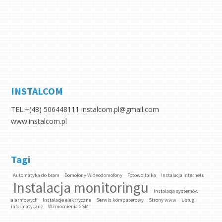
INSTALCOM
TEL:+(48) 506448111 instalcom.pl@gmail.com
www.instalcom.pl
Tagi
Automatyka do bram
Domofony Wideodomofony
Fotowoltaika
Instalacja internetu
Instalacja monitoringu
Instalacja systemów
alarmowych
Instalacje elektryczne
Serwis komputerowy
Strony www
Usługi
informatyczne
Wzmocnienia GSM