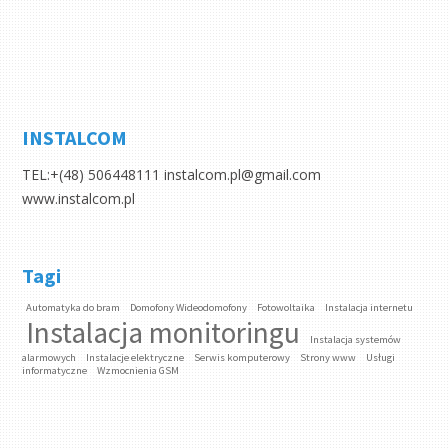
INSTALCOM
TEL:+(48) 506448111 instalcom.pl@gmail.com
www.instalcom.pl
Tagi
Automatyka do bram
Domofony Wideodomofony
Fotowoltaika
Instalacja internetu
Instalacja monitoringu
Instalacja systemów
alarmowych
Instalacje elektryczne
Serwis komputerowy
Strony www
Usługi
informatyczne
Wzmocnienia GSM