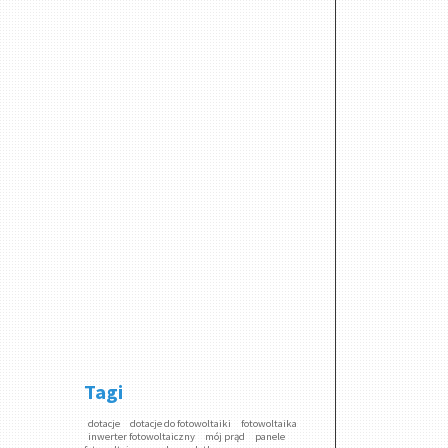
Tagi
dotacje
dotacje do fotowoltaiki
fotowoltaika
inwerter fotowoltaiczny
mój prąd
panele