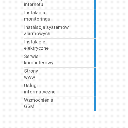
internetu
article
Instalacja
5
monitoringu
articles
Instalacja systemów
1
alarmowych
article
Instalacje
1
elektryczne
article
Serwis
1
komputerowy
article
Strony
1
www
article
Usługi
1
informatyczne
article
Wzmocnienia
1
GSM
article