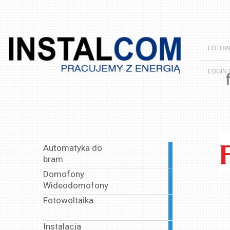
FOTOW
LOGIN
Menu
Automatyka do
1
bram
article
Domofony
1
Wideodomofony
article
Fotowoltaika
1
article
Instalacja
1