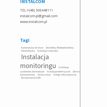
INSTALCOM
TEL:+(48) 506448111
instalcom.pl@gmail.com
www.instalcom.pl
Tagi
Automatyka do bram
Domofony Wideodomofony
Fotowoltaika
Instalacja internetu
Instalacja
monitoringu
Instalacja
systemów alarmowych
Instalacje elektryczne
Serwis
komputerowy
Strony www
Usługi informatyczne
Wzmocnienia GSM