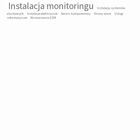
Instalacja monitoringu
Instalacja systemów
alarmowych
Instalacje elektryczne
Serwis komputerowy
Strony www
Usługi
informatyczne
Wzmocnienia GSM